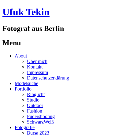
Ufuk Tekin
Fotograf aus Berlin
Menu
Skip
About
to
Über mich
content
Kontakt
Impressum
Datenschutzerklärung
Modelsuche
Portfolio
Ringlicht
Studio
Outdoor
Fashion
Pudershooting
SchwarzWeiß
Fotografie
Bursa 2023