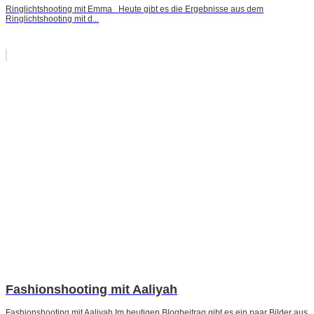
Ringlichtshooting mit Emma Heute gibt es die Ergebnisse aus dem
Ringlichtshooting mit d...
Fashionshooting mit Aaliyah
Fashionshooting mit Aaliyah Im heutigen Blogbeitrag gibt es ein paar Bilder aus